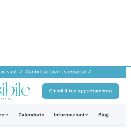
ve vuoi!
✓
Contattaci per il supporto!
✓
Chiedi il tuo appuntamento
uisito (ABI)
Acquisito (ABI)
ne
Calendario
Informazioni
Blog