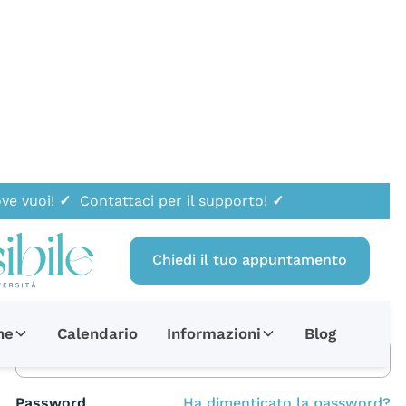
ve vuoi!
✓
Contattaci per il supporto!
✓
Chiedi il tuo appuntamento
Accedi all'account
Email
ne
Calendario
Informazioni
Blog
Password
Ha dimenticato la password?