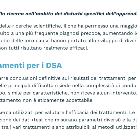
lla ricerca nell’ambito dei disturbi specifici dell’appren
lle ricerche scientifiche, il che ha permesso una maggi
to a una più frequente diagnosi precoce, aumentando le po
udio delle loro cause hanno portato allo sviluppo di diversi
non tutti risultano realmente efficaci.
tamenti per i DSA
rarre conclusioni definitive sui risultati dei trattamenti p
lle principali difficoltà risiede nella complessità di condu
po, simile per caratteristiche, non riceve alcun intervento.
rattamento non è eticamente accettabile.
cerca utilizzati per valutare l'efficacia dei trattamenti. L
azione dei dati (test che misurano parametri diversi) e la 
 tra i vari trattamenti siano attribuibili ai metodi utilizzat