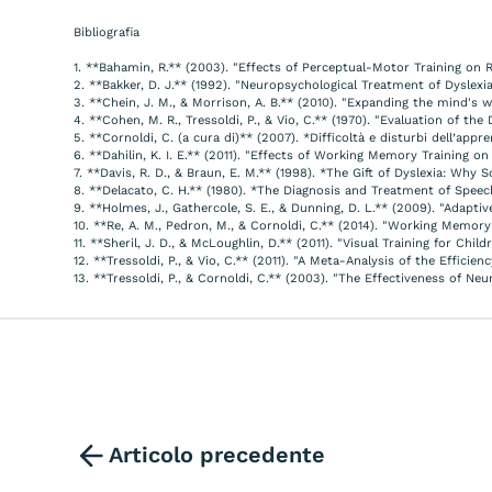
Bibliografia
1. **Bahamin, R.** (2003). "Effects of Perceptual-Motor Training on Re
2. **Bakker, D. J.** (1992). "Neuropsychological Treatment of Dyslexia
3. **Chein, J. M., & Morrison, A. B.** (2010). "Expanding the mind's
4. **Cohen, M. R., Tressoldi, P., & Vio, C.** (1970). "Evaluation of th
5. **Cornoldi, C. (a cura di)** (2007). *Difficoltà e disturbi dell’appr
6. **Dahilin, K. I. E.** (2011). "Effects of Working Memory Training o
7. **Davis, R. D., & Braun, E. M.** (1998). *The Gift of Dyslexia: W
8. **Delacato, C. H.** (1980). *The Diagnosis and Treatment of Spe
9. **Holmes, J., Gathercole, S. E., & Dunning, D. L.** (2009). "Adap
10. **Re, A. M., Pedron, M., & Cornoldi, C.** (2014). "Working Memory
11. **Sheril, J. D., & McLoughlin, D.** (2011). "Visual Training for Chi
12. **Tressoldi, P., & Vio, C.** (2011). "A Meta-Analysis of the Effici
13. **Tressoldi, P., & Cornoldi, C.** (2003). "The Effectiveness of Ne
Articolo precedente