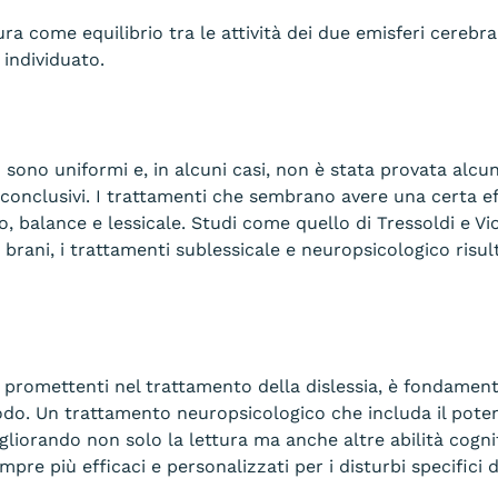
ra come equilibrio tra le attività dei due emisferi cerebral
 individuato.
non sono uniformi e, in alcuni casi, non è stata provata alc
conclusivi. I trattamenti che sembrano avere una certa eff
, balance e lessicale. Studi come quello di Tressoldi e Vi
i brani, i trattamenti sublessicale e neuropsicologico risu
i promettenti nel trattamento della dislessia, è fondame
etodo. Un trattamento neuropsicologico che includa il pote
igliorando non solo la lettura ma anche altre abilità cogni
mpre più efficaci e personalizzati per i disturbi specifici