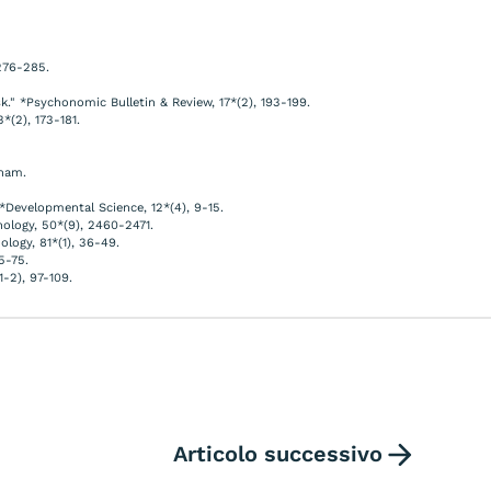
 276-285.
." *Psychonomic Bulletin & Review, 17*(2), 193-199.
*(2), 173-181.
tnam.
*Developmental Science, 12*(4), 9-15.
hology, 50*(9), 2460-2471.
ology, 81*(1), 36-49.
5-75.
1-2), 97-109.
Articolo successivo