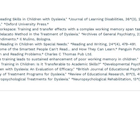
ading Skills in Children with Dyslexia." *Journal of Learning Disabilities, 36*(3),
." *Oxford University Press.*
 workspace: Training and transfer effects with a complex working memory span task
e Delacato Method in the Treatment of Dyslexia." *Archives of General Psychiatry, 23
endimento.* Il Mulino, Bologna.
n Reading in Children with Special Needs." *Reading and Writing, 24*(4), 479-491.
hy Some of the Smartest People Can't Read... and How They Can Learn.* Penguin Pu
ech and Reading Problems.* Charles C Thomas Pub Ltd.
tive training leads to sustained enhancement of poor working memory in children." 
 Training in Children: Is it Transferable to Academic Skills?" *Developmental Psyc
ldren with Dyslexia: An Evaluation of Efficacy." *British Journal of Educational Psych
ency of Treatment Programs for Dyslexia." *Review of Educational Research, 81*(1), 4
uropsychological Treatments for Dyslexia." *Neuropsychological Rehabilitation, 13*(