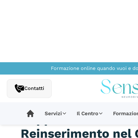
Formazione online quando vuoi e do
Tutti gli articoli
Contatti
3min. di lettura
Servizi
Il Centro
Formazio
Supporto alle Neuro
Reinserimento nel 